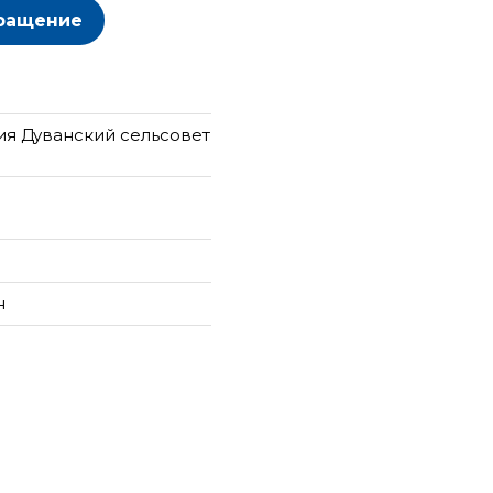
ращение
ия Дуванский сельсовет
н