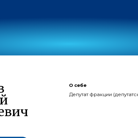
в
О себе
Депутат фракции (депутат
ий
евич