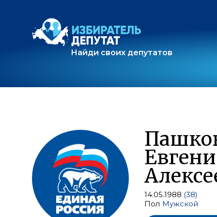
Найди своих депутатов
Пашко
Евген
Алексе
14.05.1988
(38)
Пол
Мужской