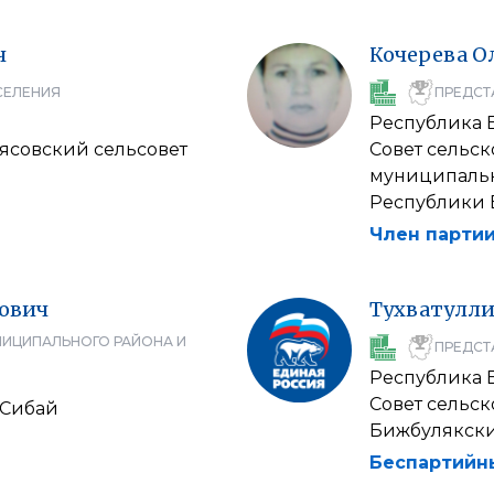
ч
Кочерева
О
СЕЛЕНИЯ
ПРЕДСТ
Республика 
мясовский сельсовет
Совет сельск
муниципальн
Республики 
Член партии
ович
Тухватулл
НИЦИПАЛЬНОГО РАЙОНА И
ПРЕДСТ
Республика 
Совет сельс
 Сибай
Бижбулякск
Беспартийн