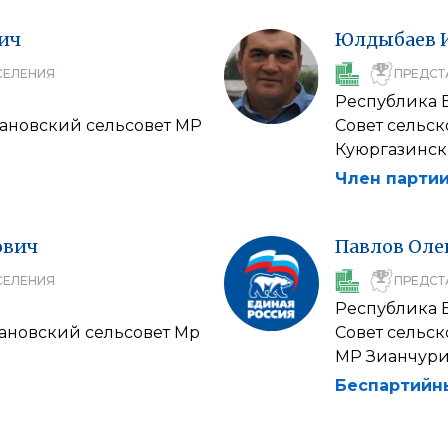
ич
Юлдыбаев
СЕЛЕНИЯ
ПРЕДСТ
Республика 
рановский сельсовет МР
Совет сельс
Куюргазинск
Член партии
ович
Павлов
Оле
СЕЛЕНИЯ
ПРЕДСТ
Республика 
зановский сельсовет Мр
Совет сельс
МР Зианчури
Беспартийн