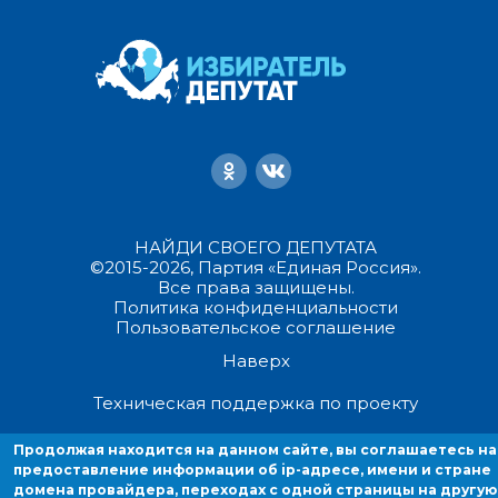
НАЙДИ СВОЕГО ДЕПУТАТА
©2015-2026, Партия «Единая Россия».
Все права защищены.
Политика конфиденциальности
Пользовательское соглашение
Наверх
Техническая поддержка по проекту
Продолжая находится на данном сайте, вы соглашаетесь на
Продолжая находиться на данном сайте, вы соглашаетесь на
предоставление информации об ip-адресе, имени и стране
предоставление информации об ip-адресе, имени и стране домен
домена провайдера, переходах с одной страницы на другую
провайдера, переходах с одной страницы на другую и cookies.