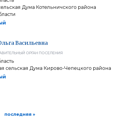
бласть
сельская Дума Котельничского района
бласти
ый
Ольга
Васильевна
АВИТЕЛЬНЫЙ ОРГАН ПОСЕЛЕНИЯ
бласть
ая сельская Дума Кирово-Чепецкого района
ый
последняя »