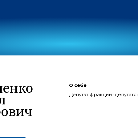
ненко
О себе
Депутат фракции (депутат
л
рович