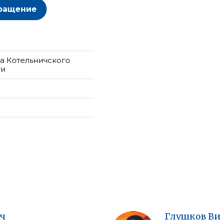
ращение
а Котельничского
ти
ч
Глушков
В