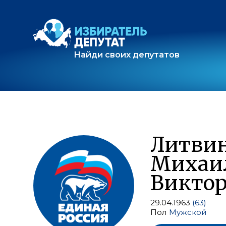
Найди своих депутатов
Литви
Михаи
Викто
29.04.1963
(63)
Пол
Мужской