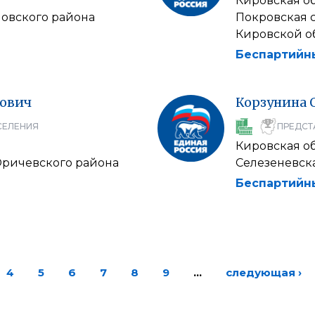
Кировская о
овского района
Покровская 
Кировской о
Беспартийн
ович
Корзунина
СЕЛЕНИЯ
ПРЕДСТ
Кировская о
Оричевского района
Селезеневск
Беспартийн
4
5
6
7
8
9
…
следующая ›