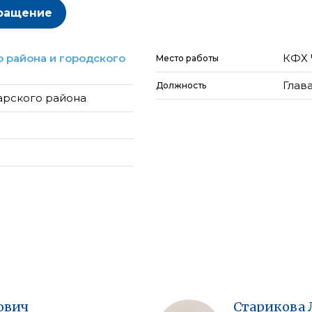
ращение
 района и городского
КФХ 
Место работы
Глав
Должность
арского района
ович
Старикова