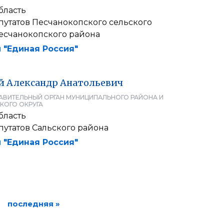
бласть
путатов Песчанокопского сельского
есчанокопского района
 "Единая Россия"
й
Александр
Анатольевич
АВИТЕЛЬНЫЙ ОРГАН МУНИЦИПАЛЬНОГО РАЙОНА И
КОГО ОКРУГА
бласть
путатов Сальского района
 "Единая Россия"
последняя »