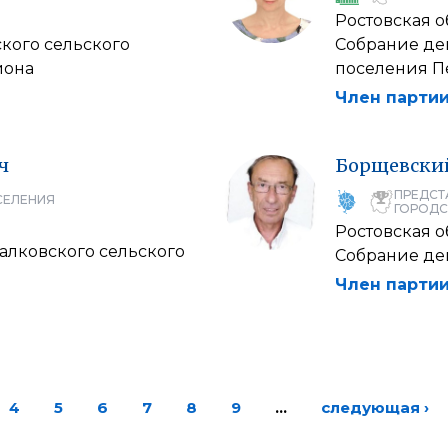
Ростовская о
кого сельского
Собрание де
йона
поселения П
Член партии
ч
Борщевски
ПРЕДСТ
СЕЛЕНИЯ
ГОРОДС
Ростовская о
алковского сельского
Собрание де
Член партии
4
5
6
7
8
9
…
следующая ›