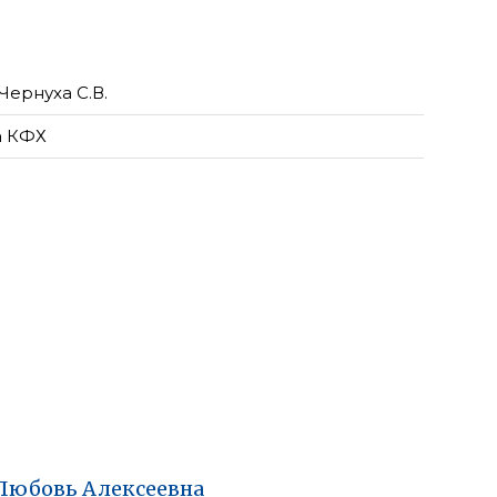
Чернуха С.В.
а КФХ
Любовь
Алексеевна