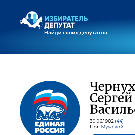
Найди своих депутатов
Чернух
Сергей
Василь
30.06.1982
(44)
Пол
Мужской