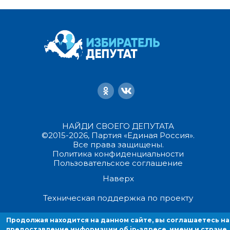
НАЙДИ СВОЕГО ДЕПУТАТА
©2015-2026, Партия «Единая Россия».
Все права защищены.
Политика конфиденциальности
Пользовательское соглашение
Наверх
Техническая поддержка по проекту
Продолжая находится на данном сайте, вы соглашаетесь на
Продолжая находиться на данном сайте, вы соглашаетесь на
предоставление информации об ip-адресе, имени и стране домен
предоставление информации об ip-адресе, имени и стране