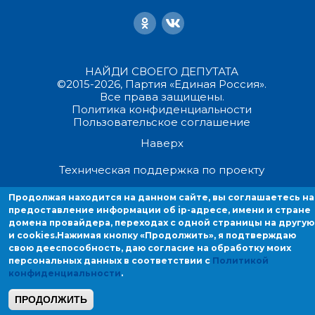
НАЙДИ СВОЕГО ДЕПУТАТА
©2015-2026, Партия «Единая Россия».
Все права защищены.
Политика конфиденциальности
Пользовательское соглашение
Наверх
Техническая поддержка по проекту
Продолжая находится на данном сайте, вы соглашаетесь на
Продолжая находиться на данном сайте, вы соглашаетесь на
предоставление информации об ip-адресе, имени и стране
предоставление информации об ip-адресе, имени и стране домен
домена провайдера, переходах с одной страницы на другую
провайдера, переходах с одной страницы на другую и cookies.
и cookies.
Нажимая кнопку «Продолжить», я подтверждаю
свою дееспособность, даю согласие на обработку моих
персональных данных в соответствии с
Политикой
конфиденциальности
.
ПРОДОЛЖИТЬ