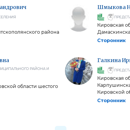
андрович
Шмыкова
СЕЛЕНИЯ
ПРЕДСТ
Кировская о
ятскополянского района
Дамаскинска
Сторонник
вна
Галкина
Ир
НИЦИПАЛЬНОГО РАЙОНА И
ПРЕДСТ
Кировская о
Карпушинска
вской области шестого
Кировской о
Сторонник