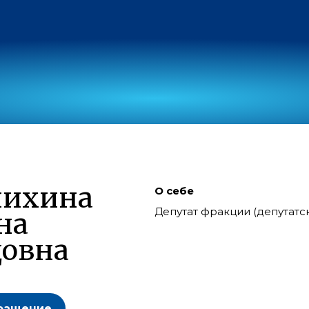
чихина
О себе
Депутат фракции (депутат
на
овна
ращение