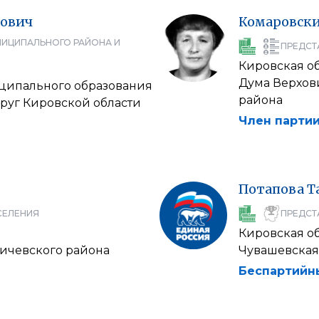
ович
Комаровск
НИЦИПАЛЬНОГО РАЙОНА И
ПРЕДСТ
Кировская о
Дума Верхов
ципального образования
района
уг Кировской области
Член партии
Потапова
Т
СЕЛЕНИЯ
ПРЕДСТ
Кировская о
ичевского района
Чувашевская
Беспартийн