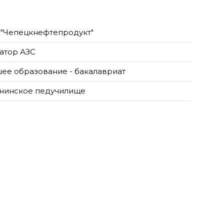
"Чепецкнефтепродукт"
атор АЗС
ее образование - бакалавриат
нинское педучилище