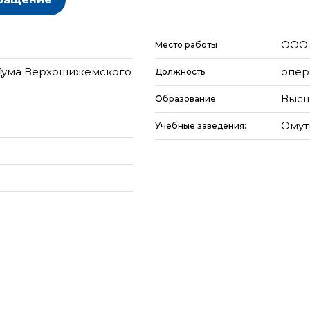
ООО 
Место работы
 Дума Верхошижемского
опер
Должность
Высш
Образование
Омут
Учебные заведения: