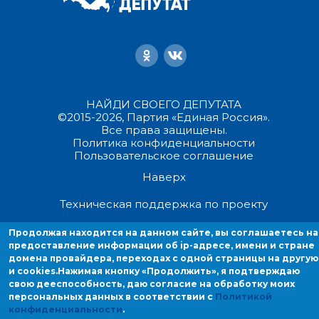
НАЙДИ СВОЕГО ДЕПУТАТА
©2015-2026, Партия «Единая Россия».
Все права защищены.
Политика конфиденциальности
Пользовательское соглашение
Наверх
Техническая поддержка по проекту
Продолжая находится на данном сайте, вы соглашаетесь на
Продолжая находиться на данном сайте, вы соглашаетесь на
предоставление информации об ip-адресе, имени и стране
предоставление информации об ip-адресе, имени и стране домен
домена провайдера, переходах с одной страницы на другую
провайдера, переходах с одной страницы на другую и cookies.
и cookies.
Нажимая кнопку «Продолжить», я подтверждаю
свою дееспособность, даю согласие на обработку моих
персональных данных в соответствии с
Политикой
конфиденциальности
.