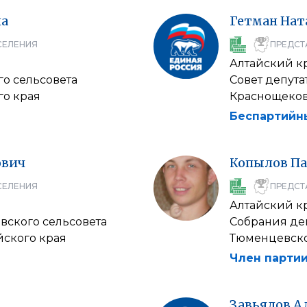
на
Гетман
Нат
СЕЛЕНИЯ
ПРЕДСТ
Алтайский к
го сельсовета
Совет депута
го края
Краснощеков
Беспартийн
ович
Копылов
Па
СЕЛЕНИЯ
ПРЕДСТ
Алтайский к
вского сельсовета
Собрания де
йского края
Тюменцевско
Член партии
Завьялов
А