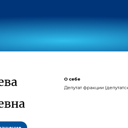
ева
О себе
Депутат фракции (депутат
евна
ращение