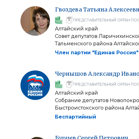
Гвоздева
Татьяна
Алексеев
ПРЕДСТАВИТЕЛЬНЫЙ ОРГАН ПО
Алтайский край
Совет депутатов Ларичихинско
Тальменского района Алтайско
Член партии "Единая Россия"
Чернышов
Александр
Иван
ПРЕДСТАВИТЕЛЬНЫЙ ОРГАН ПО
Алтайский край
Собрание депутатов Новопокро
Быстроистокского района Алта
Беспартийный
Бурцев
Сергей
Петрович