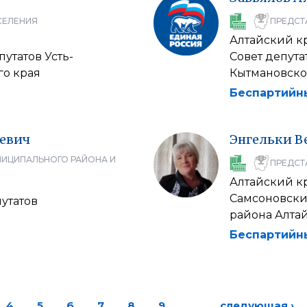
СЕЛЕНИЯ
ПРЕДСТ
Алтайский к
утатов Усть-
Совет депута
го края
Кытмановско
Беспартийн
евич
Энгельки
В
НИЦИПАЛЬНОГО РАЙОНА И
ПРЕДСТ
Алтайский к
Самсоновски
утатов
района Алтай
Беспартийн
4
5
6
7
8
9
…
следующая ›