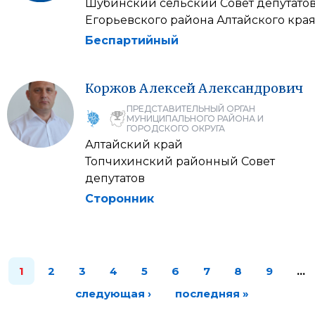
Шубинский сельский Совет депутато
Егорьевского района Алтайского кра
Беспартийный
Коржов
Алексей
Александрович
ПРЕДСТАВИТЕЛЬНЫЙ ОРГАН
МУНИЦИПАЛЬНОГО РАЙОНА И
ГОРОДСКОГО ОКРУГА
Алтайский край
Топчихинский районный Совет
депутатов
Сторонник
1
2
3
4
5
6
7
8
9
…
следующая ›
последняя »