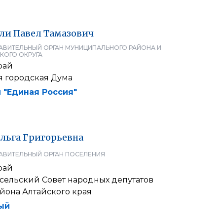
ли
Павел
Тамазович
АВИТЕЛЬНЫЙ ОРГАН МУНИЦИПАЛЬНОГО РАЙОНА И
КОГО ОКРУГА
рай
я городская Дума
 "Единая Россия"
льга
Григорьевна
АВИТЕЛЬНЫЙ ОРГАН ПОСЕЛЕНИЯ
рай
сельский Совет народных депутатов
йона Алтайского края
ый