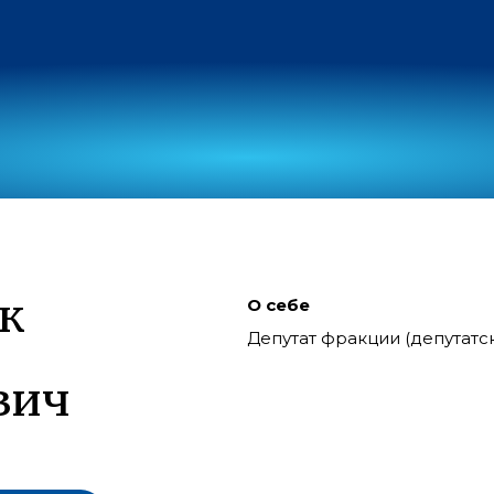
к
О себе
Депутат фракции (депутат
вич