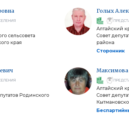
ровна
Голых
Алек
СЕЛЕНИЯ
ПРЕДСТ
Алтайский к
ого сельсовета
Совет депута
ого края
района
Сторонник
еевич
Максимова
СЕЛЕНИЯ
ПРЕДСТ
Алтайский к
путатов Родинского
Совет депут
Кытмановско
Беспартийн