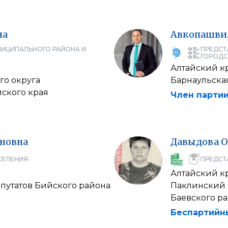
на
Авкопашви
НИЦИПАЛЬНОГО РАЙОНА И
ПРЕДСТ
ГОРОДС
Алтайский к
го округа
Барнаульска
ского края
Член партии
новна
Давыдова
О
СЕЛЕНИЯ
ПРЕДСТ
Алтайский к
путатов Бийского района
Паклинский 
Баевского ра
Беспартийн