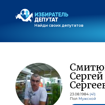
Найди своих депутатов
Смитю
Сергей
Сергее
23.08.1984
(41)
Пол
Мужской