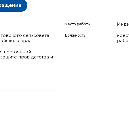
ращение
Инди
Место работы
оговского сельсовета
крес
Должность
айского края
рабо
я постоянной
 защите прав детства и