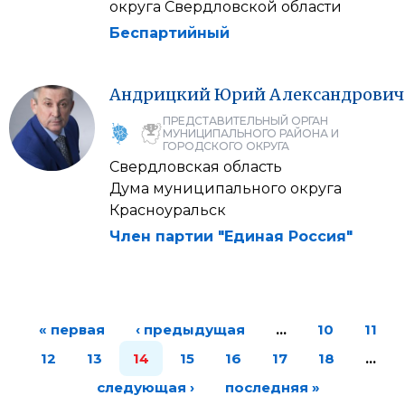
округа Свердловской области
Беспартийный
Андрицкий
Юрий
Александрович
ПРЕДСТАВИТЕЛЬНЫЙ ОРГАН
МУНИЦИПАЛЬНОГО РАЙОНА И
ГОРОДСКОГО ОКРУГА
Свердловская область
Дума муниципального округа
Красноуральск
Член партии "Единая Россия"
« первая
‹ предыдущая
…
10
11
12
13
14
15
16
17
18
…
следующая ›
последняя »