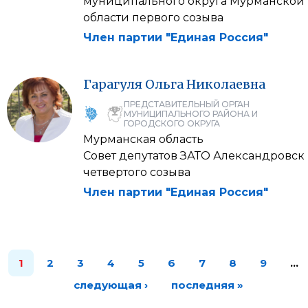
муниципального округа Мурманской
области первого созыва
Член партии "Единая Россия"
Гарагуля
Ольга
Николаевна
ПРЕДСТАВИТЕЛЬНЫЙ ОРГАН
МУНИЦИПАЛЬНОГО РАЙОНА И
ГОРОДСКОГО ОКРУГА
Мурманская область
Совет депутатов ЗАТО Александровск
четвертого созыва
Член партии "Единая Россия"
1
2
3
4
5
6
7
8
9
…
следующая ›
последняя »