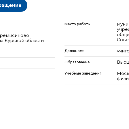
ращение
муни
Место работы
учре
обще
Черемисиново
Сове
а Курской области
учит
Должность
Высш
Образование
Моск
Учебные заведения:
физи