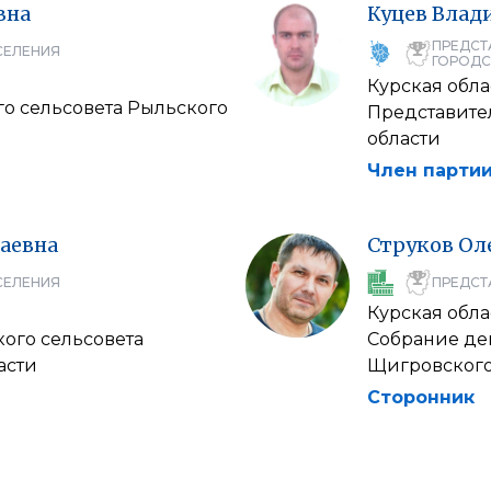
вна
Куцев
Влад
ПРЕДСТ
СЕЛЕНИЯ
ГОРОДС
Курская обла
о сельсовета Рыльского
Представите
области
Член партии
аевна
Струков
Ол
СЕЛЕНИЯ
ПРЕДСТ
Курская обла
кого сельсовета
Собрание де
асти
Щигровского
Сторонник