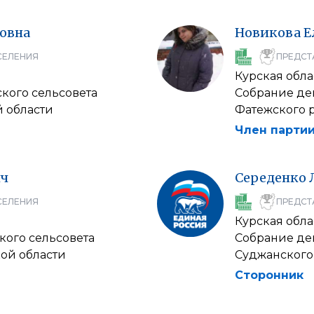
овна
Новикова
Е
СЕЛЕНИЯ
ПРЕДСТ
Курская обла
кого сельсовета
Собрание деп
й области
Фатежского 
Член партии
ч
Середенко
СЕЛЕНИЯ
ПРЕДСТ
Курская обла
кого сельсовета
Собрание деп
ой области
Суджанского 
Сторонник