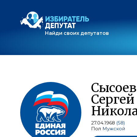
Найди своих депутатов
Сысоев
Сергей
Никол
27.04.1968
(58)
Пол
Мужской