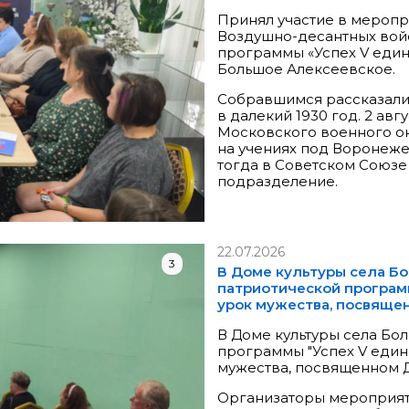
Принял участие в мероп
Воздушно-десантных войс
программы «Успех V един
Большое Алексеевское.
Собравшимся рассказали
в далекий 1930 год. 2 ав
Московского военного о
на учениях под Воронеже
тогда в Советском Союз
подразделение.
22.07.2026
3
В Доме культуры села Б
патриотической програм
урок мужества, посвяще
В Доме культуры села Бо
программы "Успех V един
мужества, посвященном 
Организаторы мероприятия