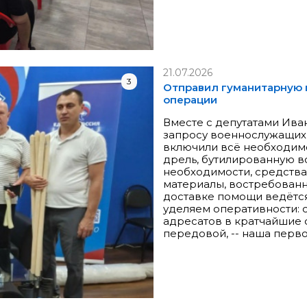
21.07.2026
3
Отправил гуманитарную 
операции
Вместе с депутатами Ив
запросу военнослужащих
включили всё необходимо
дрель, бутилированную в
необходимости, средства
материалы, востребованны
доставке помощи ведётся
уделяем оперативности: 
адресатов в кратчайшие с
передовой, -- наша перв