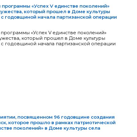
й программы «Успех V единстве поколений»
мужества, который прошел в Доме культуры
 с годовщиной начала партизанской операции
 программы «Успех V единстве поколений»
мужества, который прошел в Доме культуры
 с годовщиной начала партизанской операции
риятии, посвященном 96 годовщине создания
ск, которое прошло в рамках патриотической
стве поколений» в Доме культуры села