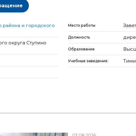
ращение
 района и городского
Заве
Место работы
дире
Должность
ого округа Ступино
Высш
Образование
Тими
Учебные заведения:
03.08.2026