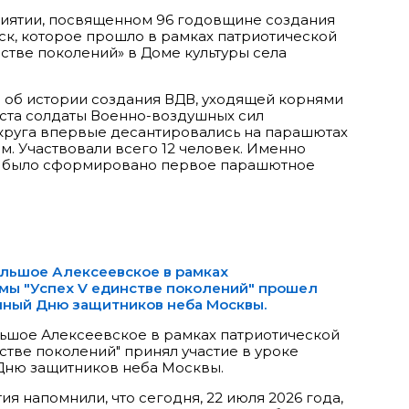
риятии, посвященном 96 годовщине создания
к, которое прошло в рамках патриотической
стве поколений» в Доме культуры села
 об истории создания ВДВ, уходящей корнями
густа солдаты Военно-воздушных сил
круга впервые десантировались на парашютах
м. Участвовали всего 12 человек. Именно
е было сформировано первое парашютное
ольшое Алексеевское в рамках
мы "Успех V единстве поколений" прошел
нный Дню защитников неба Москвы.
льшое Алексеевское в рамках патриотической
стве поколений" принял участие в уроке
Дню защитников неба Москвы.
 напомнили, что сегодня, 22 июля 2026 года,