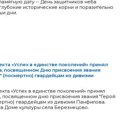
памятную дату -- День защитников неба
 глубокие исторические корни и поразительно
ши дни.
екта «Успех в единстве поколений» принял
ва, посвященном Дню присвоения звания
" (посмертно) гвардейцам из дивизии
екта «Успех в единстве поколений» принял
а, посвященном дню присвоения звания "Герой
ертно) гвардейцам из дивизии Панфилова.
в Доме культуры села Березнецово.