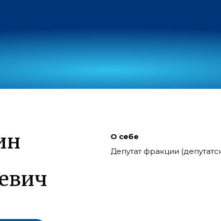
ин
О себе
Депутат фракции (депутат
евич