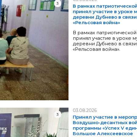
3
В рамках патриотическо
принял участие в уроке 
деревни Дубнево в связи
«Рельсовая война»
В рамках патриотической
принял участие в уроке 
деревни Дубнево в связи
«Рельсовая война».
03.08.2026
3
Принял участие в мероп
Воздушно-десантных вой
программы «Успех V един
Большое Алексеевское