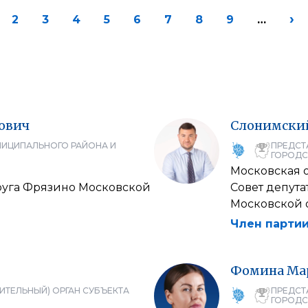
›
2
3
4
5
6
7
8
9
…
ович
Слонимски
НИЦИПАЛЬНОГО РАЙОНА И
ПРЕДСТ
ГОРОДС
Московская 
круга Фрязино Московской
Совет депут
Московской 
Член партии
Фомина
Ма
ИТЕЛЬНЫЙ) ОРГАН СУБЪЕКТА
ПРЕДСТ
ГОРОДС