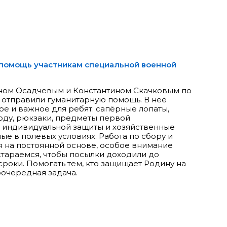
помощь участникам специальной военной
аном Осадчевым и Константином Скачковым по
 отправили гуманитарную помощь. В неё
е и важное для ребят: сапёрные лопаты,
оду, рюкзаки, предметы первой
 индивидуальной защиты и хозяйственные
е в полевых условиях. Работа по сбору и
 на постоянной основе, особое внимание
стараемся, чтобы посылки доходили до
роки. Помогать тем, кто защищает Родину на
оочередная задача.