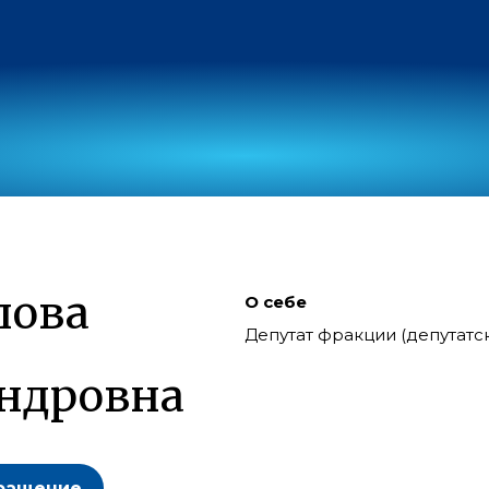
лова
О себе
Депутат фракции (депутат
ндровна
ращение