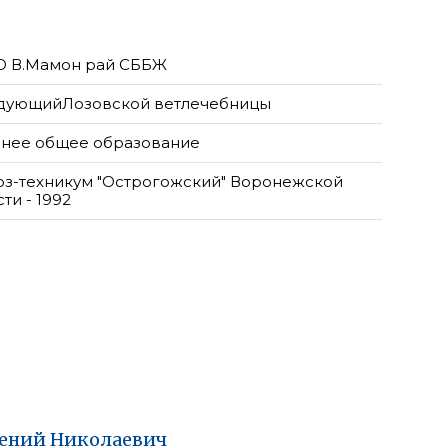
О В.Мамон рай СББЖ
дующийЛозовской ветлечебницы
нее общее образование
оз-техникум "Острогожский" Воронежской
ти - 1992
гений
Николаевич