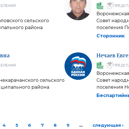
СЕЛЕНИЯ
ПРЕДСТ
Воронежская
оловского сельского
Совет народ
пального района
поселения П
Сторонник
вна
Нечаев
Евг
СЕЛЕНИЯ
ПРЕДСТ
Воронежская
некарачанского сельского
Совет народн
иципального района
поселения Н
Беспартийн
4
5
6
7
8
9
…
следующая ›