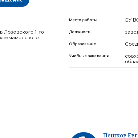
БУ В
Место работы
в Лозовского 1-го
заве
Должность
рхнемамонского
Сред
Образование
совх
Учебные заведения:
облас
Пешков
Ев