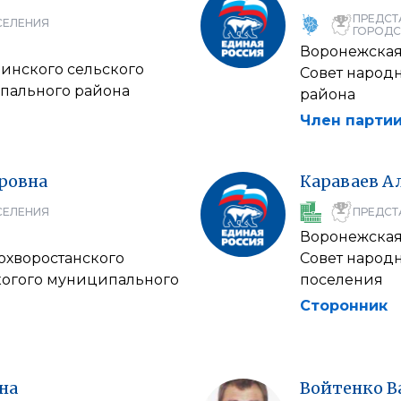
ПРЕДСТ
СЕЛЕНИЯ
ГОРОДС
Воронежская
чинского сельского
Совет народ
пального района
района
Член партии
ровна
Караваев
А
СЕЛЕНИЯ
ПРЕДСТ
Воронежская
охворостанского
Совет народ
когого муниципального
поселения
Сторонник
на
Войтенко
В