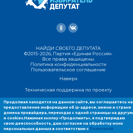
НАЙДИ СВОЕГО ДЕПУТАТА
©2015-2026, Партия «Единая Россия».
Все права защищены.
Политика конфиденциальности
Пользовательское соглашение
Наверх
Техническая поддержка по проекту
Продолжая находится на данном сайте, вы соглашаетесь на
Продолжая находиться на данном сайте, вы соглашаетесь на
предоставление информации об ip-адресе, имени и стране
предоставление информации об ip-адресе, имени и стране домен
домена провайдера, переходах с одной страницы на другую
провайдера, переходах с одной страницы на другую и cookies.
и cookies.
Нажимая кнопку «Продолжить», я подтверждаю
свою дееспособность, даю согласие на обработку моих
персональных данных в соответствии с
Политикой