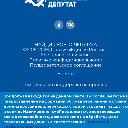
НАЙДИ СВОЕГО ДЕПУТАТА
©2015-2026, Партия «Единая Россия».
Все права защищены.
Политика конфиденциальности
Пользовательское соглашение
Наверх
Техническая поддержка по проекту
Продолжая находится на данном сайте, вы соглашаетесь на
Продолжая находиться на данном сайте, вы соглашаетесь на
предоставление информации об ip-адресе, имени и стране
предоставление информации об ip-адресе, имени и стране домен
домена провайдера, переходах с одной страницы на другую
провайдера, переходах с одной страницы на другую и cookies.
и cookies.
Нажимая кнопку «Продолжить», я подтверждаю
свою дееспособность, даю согласие на обработку моих
персональных данных в соответствии с
Политикой
конфиденциальности
.