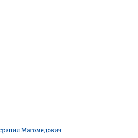
срапил
Магомедович