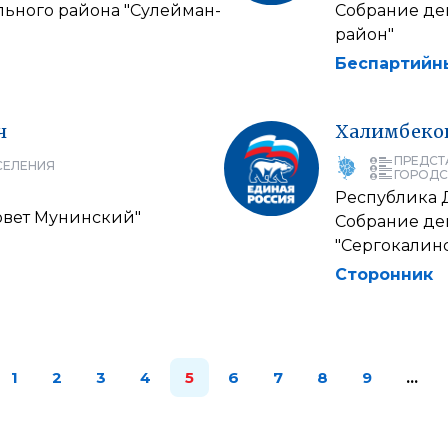
ьного района "Сулейман-
Собрание де
район"
Беспартийн
ч
Халимбеко
ПРЕДСТ
СЕЛЕНИЯ
ГОРОДС
Республика 
овет Мунинский"
Собрание де
"Сергокалин
Сторонник
1
2
3
4
5
6
7
8
9
…