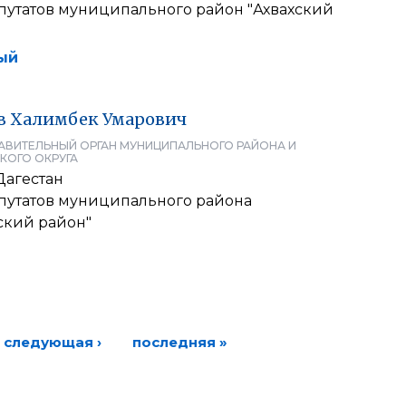
путатов муниципального район "Ахвахский
ый
в
Халимбек
Умарович
АВИТЕЛЬНЫЙ ОРГАН МУНИЦИПАЛЬНОГО РАЙОНА И
КОГО ОКРУГА
Дагестан
путатов муниципального района
ский район"
следующая ›
последняя »