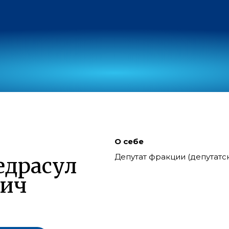
О себе
Депутат фракции (депутат
едрасул
вич