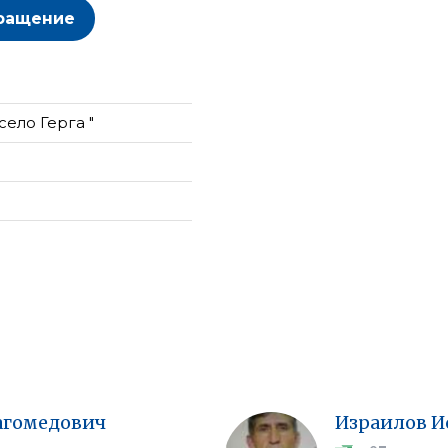
ращение
ело Герга "
гомедович
Израилов
И