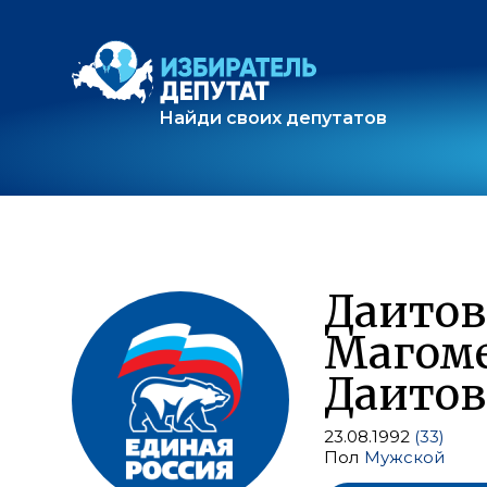
Найди своих депутатов
Даитов
Магом
Даито
23.08.1992
(33)
Пол
Мужской