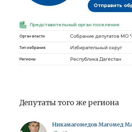
Отправить об
Представительный орган поселения
Собрание депутатов МО "с
Орган власти
Избирательный округ
Тип избрания
Республика Дагестан
Регионы
Депутаты того же региона
Никамагомедов
Магомед
Ма