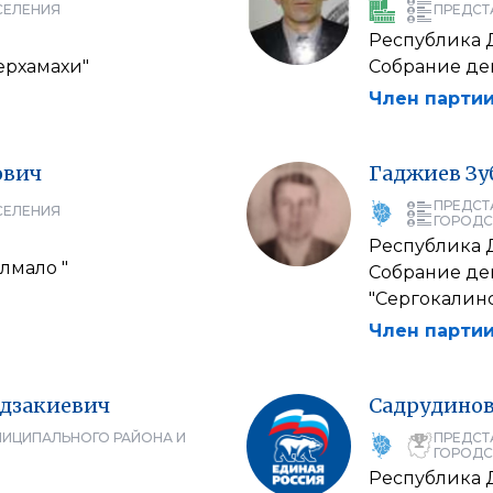
СЕЛЕНИЯ
ПРЕДСТ
Республика 
ерхамахи"
Собрание де
Член партии
ович
Гаджиев
Зу
ПРЕДСТ
СЕЛЕНИЯ
ГОРОДС
Республика 
лмало "
Собрание де
"Сергокалин
Член партии
дзакиевич
Садрудино
НИЦИПАЛЬНОГО РАЙОНА И
ПРЕДСТ
ГОРОДС
Республика 