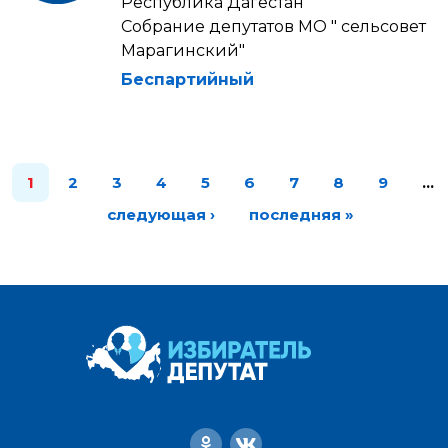
Республика Дагестан
Собрание депутатов МО " сельсовет
Марагинский"
Беспартийный
1
2
3
4
5
6
7
8
9
…
следующая ›
последняя »