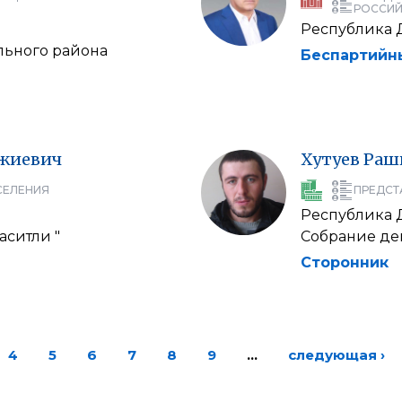
РОССИЙ
Республика 
льного района
Беспартийн
жиевич
Хутуев
Раш
СЕЛЕНИЯ
ПРЕДСТ
Республика 
аситли "
Собрание деп
Сторонник
4
5
6
7
8
9
…
следующая ›