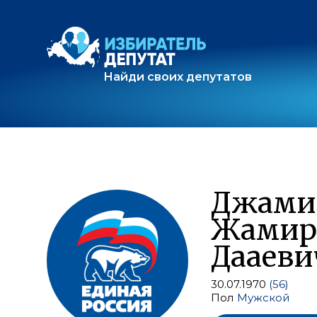
Найди своих депутатов
Джами
Жамир
Дааеви
30.07.1970
(56)
Пол
Мужской