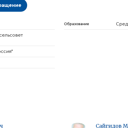
ращение
Сред
Образование
сельсовет
оссия"
ч
Сайгидов
М