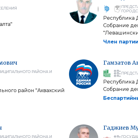
ПРЕДСТ
СЕЛЕНИЯ
ГОРОДС
Республика 
алта"
Собрание де
"Левашински
Член партии
мович
Гамзатов
А
НИЦИПАЛЬНОГО РАЙОНА И
ПРЕДСТ
Республика 
Собрание деп
ьного район "Ахвахский
Беспартийн
ч
Гаджиев
Му
НИЦИПАЛЬНОГО РАЙОНА И
ГОСУДА