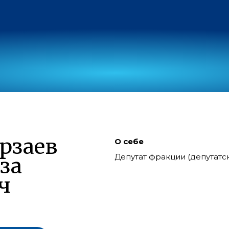
рзаев
О себе
Депутат фракции (депутат
за
ч