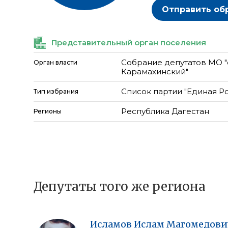
Отправить об
Представительный орган поселения
Собрание депутатов МО "
Орган власти
Карамахинский"
Список партии "Единая Р
Тип избрания
Республика Дагестан
Регионы
Депутаты того же региона
Исламов
Ислам
Магомедови