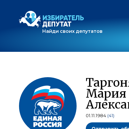
Найди своих депутатов
Таргон
Мария
Алекса
01.11.1984
(41)
Отправить об