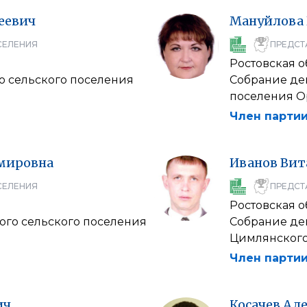
еевич
Мануйлова
СЕЛЕНИЯ
ПРЕДСТ
Ростовская о
о сельского поселения
Собрание де
поселения О
Член партии
мировна
Иванов
Вит
СЕЛЕНИЯ
ПРЕДСТ
Ростовская о
ого сельского поселения
Собрание де
Цимлянского
Член партии
ич
Косачев
Але