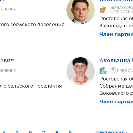
ЗАКОНО
СЕЛЕНИЯ
РОССИЙ
Ростовская о
кого сельского поселения
Законодател
Член партии
нович
Акользина
СЕЛЕНИЯ
ПРЕДСТ
Ростовская о
ого сельского поселения
Собрание де
Боковского 
Член партии
4
5
6
7
8
9
…
следующая ›