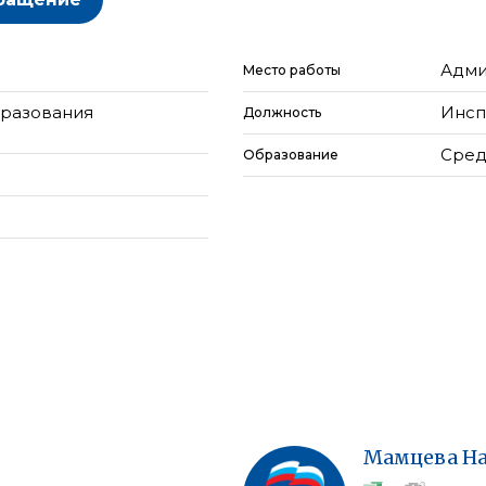
Адми
Место работы
бразования
Инсп
Должность
Сред
Образование
Мамцева
Н