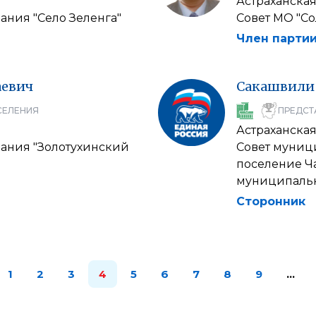
Астраханская
ания "Село Зеленга"
Совет МО "Со
Член партии
аевич
Сакашвили
СЕЛЕНИЯ
ПРЕДСТ
Астраханская
ания "Золотухинский
Совет муниц
поселение Ч
муниципальн
Сторонник
1
2
3
4
5
6
7
8
9
…