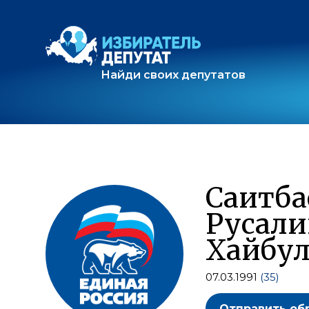
Найди своих депутатов
Саитба
Русали
Хайбул
07.03.1991
(35)
Отправить об