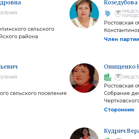
дровна
Козедубова
ПРЕДСТ
СЕЛЕНИЯ
ГОРОДС
Ростовская о
епинского сельского
Константино
йского района
Член партии
рьевич
Онищенко
СЕЛЕНИЯ
ПРЕДСТ
Ростовская о
ого сельского поселения
Собрание де
Чертковског
Сторонник
Кудрич
Вер