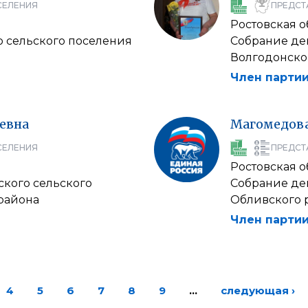
СЕЛЕНИЯ
ПРЕДСТ
Ростовская о
о сельского поселения
Собрание де
Волгодонско
Член партии
евна
Магомедов
СЕЛЕНИЯ
ПРЕДСТ
Ростовская о
ского сельского
Собрание де
района
Обливского 
Член партии
4
5
6
7
8
9
…
следующая ›