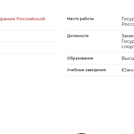
брания Российской
Госу
Место работы
Росс
Заме
Должность
Госу
спор
Высш
Образование
Южны
Учебные заведения: