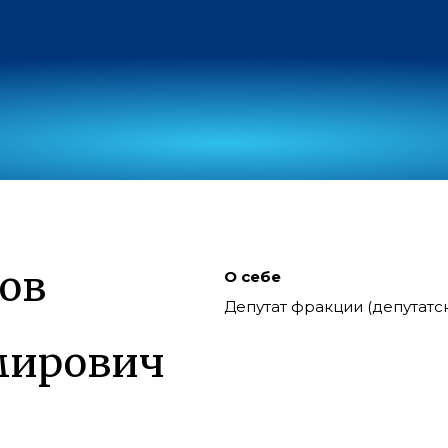
ов
О себе
Депутат фракции (депутат
мирович