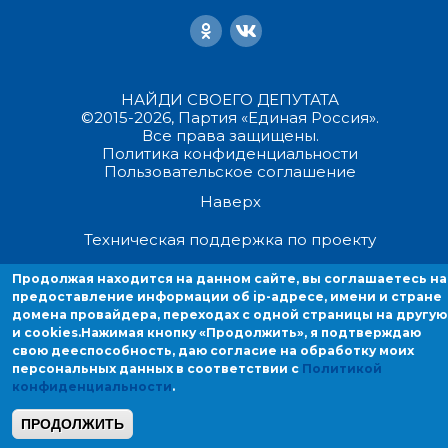
НАЙДИ СВОЕГО ДЕПУТАТА
©2015-2026, Партия «Единая Россия».
Все права защищены.
Политика конфиденциальности
Пользовательское соглашение
Наверх
Техническая поддержка по проекту
Продолжая находится на данном сайте, вы соглашаетесь на
Продолжая находиться на данном сайте, вы соглашаетесь на
предоставление информации об ip-адресе, имени и стране
предоставление информации об ip-адресе, имени и стране домен
домена провайдера, переходах с одной страницы на другую
провайдера, переходах с одной страницы на другую и cookies.
и cookies.
Нажимая кнопку «Продолжить», я подтверждаю
свою дееспособность, даю согласие на обработку моих
персональных данных в соответствии с
Политикой
конфиденциальности
.
ПРОДОЛЖИТЬ