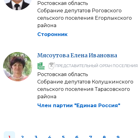
Ростовская область
Собрание депутатов Роговского
сельского поселения Егорлыкского
района
Сторонник
Мясоутова
Елена
Ивановна
ПРЕДСТАВИТЕЛЬНЫЙ ОРГАН ПОСЕЛЕНИЯ
Ростовская область
Собрание депутатов Колушкинского
сельского поселения Тарасовского
района
Член партии "Единая Россия"
1
2
3
4
5
6
7
8
9
…