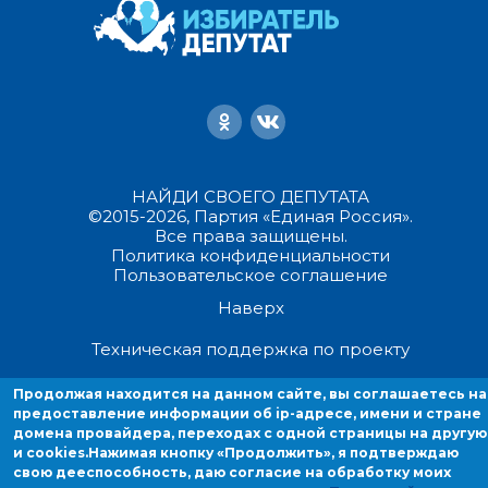
НАЙДИ СВОЕГО ДЕПУТАТА
©2015-2026, Партия «Единая Россия».
Все права защищены.
Политика конфиденциальности
Пользовательское соглашение
Наверх
Техническая поддержка по проекту
Продолжая находится на данном сайте, вы соглашаетесь на
Продолжая находиться на данном сайте, вы соглашаетесь на
предоставление информации об ip-адресе, имени и стране
предоставление информации об ip-адресе, имени и стране домен
домена провайдера, переходах с одной страницы на другую
провайдера, переходах с одной страницы на другую и cookies.
и cookies.
Нажимая кнопку «Продолжить», я подтверждаю
свою дееспособность, даю согласие на обработку моих