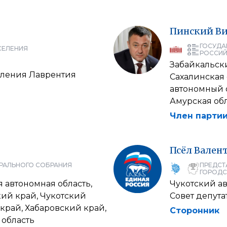
Пинский
В
ГОСУДА
СЕЛЕНИЯ
РОССИЙ
Забайкальски
селения Лаврентия
Сахалинская 
автономный о
Амурская обл
Член партии
Псёл
Вален
РАЛЬНОГО СОБРАНИЯ
ПРЕДСТ
ГОРОДС
 автономная область,
Чукотский а
кий край, Чукотский
Совет депут
край, Хабаровский край,
Сторонник
 область