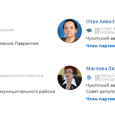
Отке
Анна
СОВЕТ 
СЕЛЕНИЯ
ФЕДЕРА
Чукотский а
селения Лаврентия
Член партии
Маслова
Лю
НИЦИПАЛЬНОГО РАЙОНА И
ПРЕДСТ
ГОРОДС
Чукотский а
о муниципального района
Совет депут
Член партии