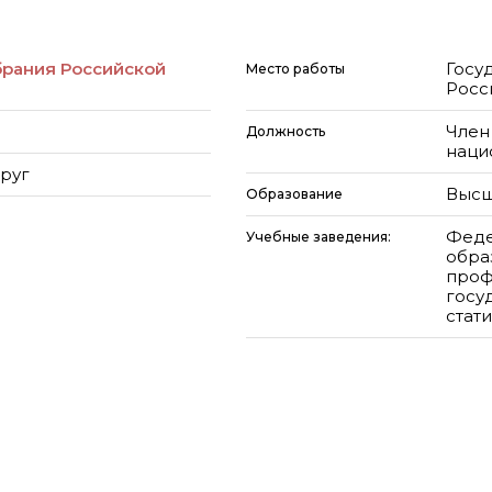
брания Российской
Госу
Место работы
Росс
Член
Должность
наци
руг
Высш
Образование
Феде
Учебные заведения:
обра
проф
госу
стат