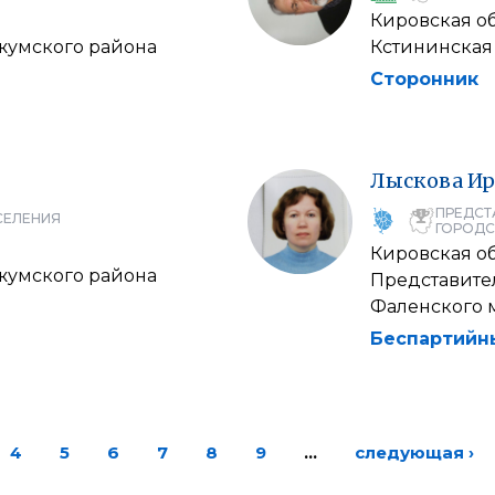
Кировская о
жумского района
Кстининская
Сторонник
Лыскова
Ир
ПРЕДСТ
СЕЛЕНИЯ
ГОРОДС
Кировская о
жумского района
Представите
Фаленского 
Беспартийн
4
5
6
7
8
9
…
следующая ›