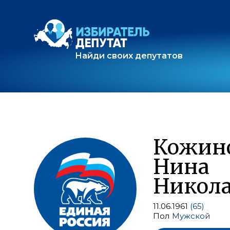
Найди своих депутатов
Кожин
Нина
Никола
11.06.1961
(65)
Пол
Мужской