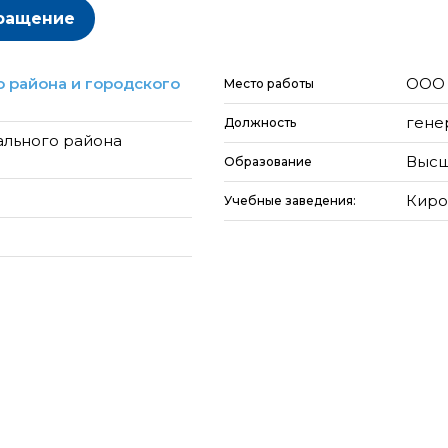
ращение
 района и городского
ООО 
Место работы
гене
Должность
ального района
Высш
Образование
Киро
Учебные заведения: