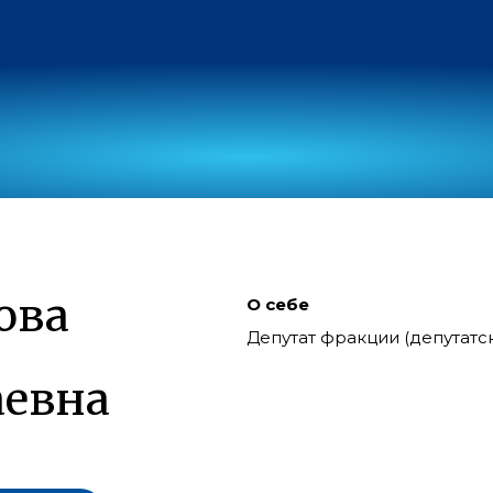
ова
О себе
Депутат фракции (депутат
евна