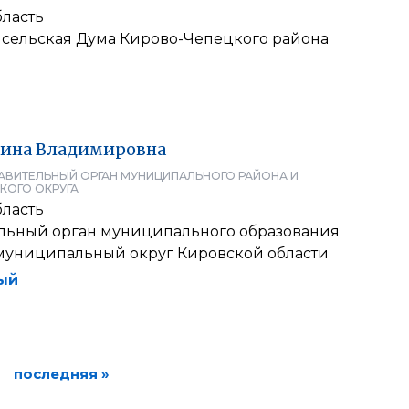
бласть
 сельская Дума Кирово-Чепецкого района
ина
Владимировна
АВИТЕЛЬНЫЙ ОРГАН МУНИЦИПАЛЬНОГО РАЙОНА И
КОГО ОКРУГА
бласть
льный орган муниципального образования
муниципальный округ Кировской области
ый
последняя »