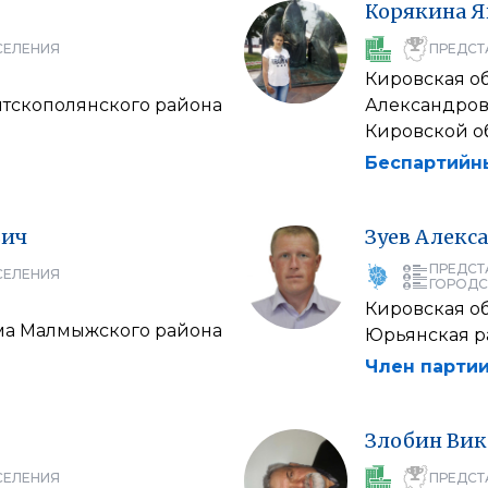
Корякина
Я
СЕЛЕНИЯ
ПРЕДСТ
Кировская о
ятскополянского района
Александров
Кировской о
Беспартийн
вич
Зуев
Алекс
ПРЕДСТ
СЕЛЕНИЯ
ГОРОДС
Кировская о
ума Малмыжского района
Юрьянская р
Член партии
Злобин
Вик
СЕЛЕНИЯ
ПРЕДСТ