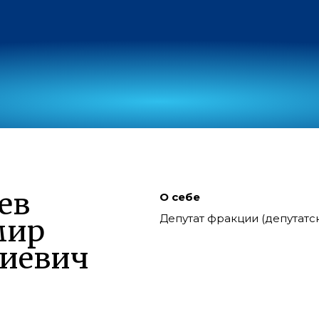
ев
О себе
Депутат фракции (депутат
мир
иевич