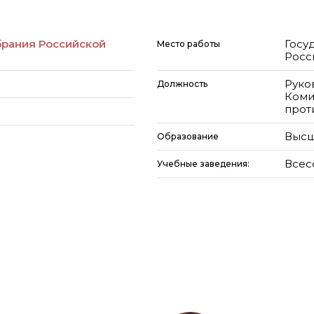
брания Российской
Госу
Место работы
Росс
Руко
Должность
Коми
прот
Высш
Образование
Всес
Учебные заведения: