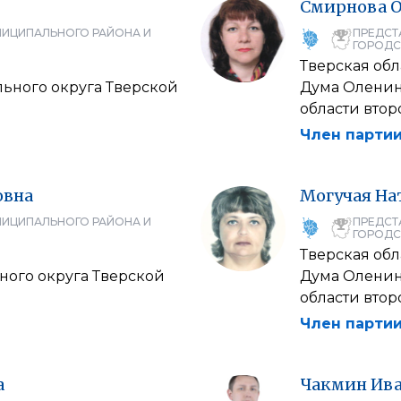
Смирнова
О
НИЦИПАЛЬНОГО РАЙОНА И
ПРЕДСТ
ГОРОДС
Тверская обл
ьного округа Тверской
Дума Оленин
области втор
Член партии
овна
Могучая
На
НИЦИПАЛЬНОГО РАЙОНА И
ПРЕДСТ
ГОРОДС
Тверская обл
ного округа Тверской
Дума Оленин
области втор
Член партии
а
Чакмин
Ив