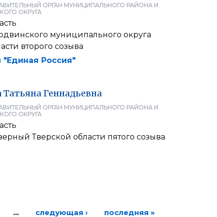
АВИТЕЛЬНЫЙ ОРГАН МУНИЦИПАЛЬНОГО РАЙОНА И
КОГО ОКРУГА
асть
одвинского муниципального округа
асти второго созыва
 "Единая Россия"
а
Татьяна
Геннадьевна
АВИТЕЛЬНЫЙ ОРГАН МУНИЦИПАЛЬНОГО РАЙОНА И
КОГО ОКРУГА
асть
зерный Тверской области пятого созыва
…
следующая ›
последняя »