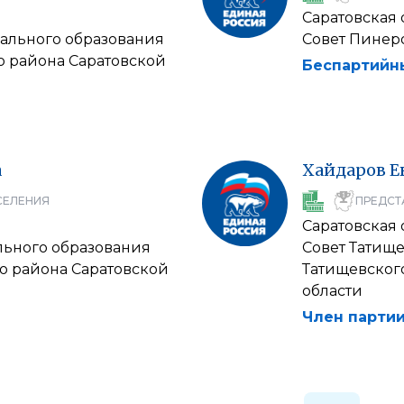
Саратовская 
ального образования
Совет Пинер
 района Саратовской
Беспартийн
а
Хайдаров
Е
СЕЛЕНИЯ
ПРЕДСТ
Саратовская 
льного образования
Совет Татищ
о района Саратовской
Татищевског
области
Член партии