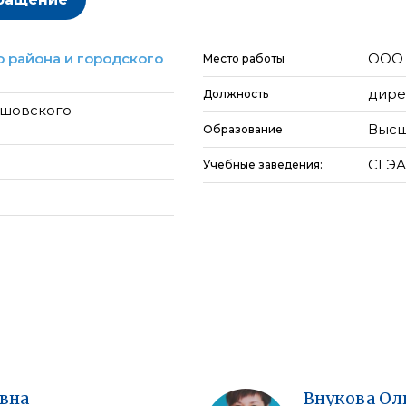
 района и городского
ООО 
Место работы
дире
Должность
ашовского
Высш
Образование
СГЭА 
Учебные заведения:
вна
Внукова
Ол