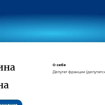
ина
О себе
Депутат фракции (депутат
на
ращение