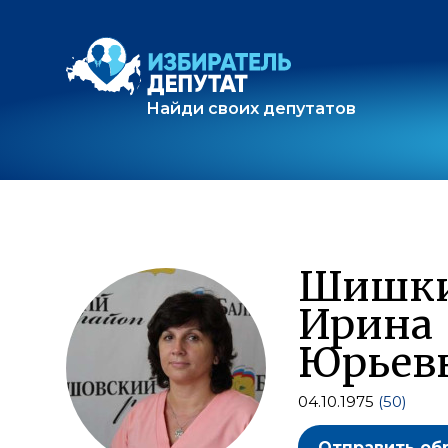
Найди своих депутатов
Шишк
Ирина
Юрьев
04.10.1975
(50)
Отправить об