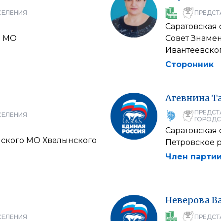
СЕЛЕНИЯ
ПРЕДСТ
Саратовская 
о МО
Совет Знаме
Ивантеевског
Сторонник
Агевнина
Т
ПРЕДСТ
СЕЛЕНИЯ
ГОРОДС
Саратовская 
нского МО Хвалынского
Петровское 
Член партии
Неверова
В
СЕЛЕНИЯ
ПРЕДСТ