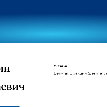
ин
О себе
Депутат фракции (депутат
аевич