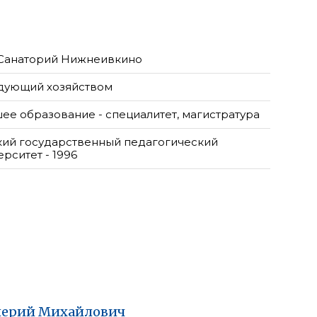
Санаторий Нижнеивкино
дующий хозяйством
ее образование - специалитет, магистратура
кий государственный педагогический
рситет - 1996
лерий
Михайлович