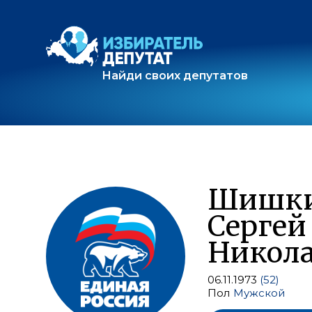
Найди своих депутатов
Шишк
Сергей
Никол
06.11.1973
(52)
Пол
Мужской