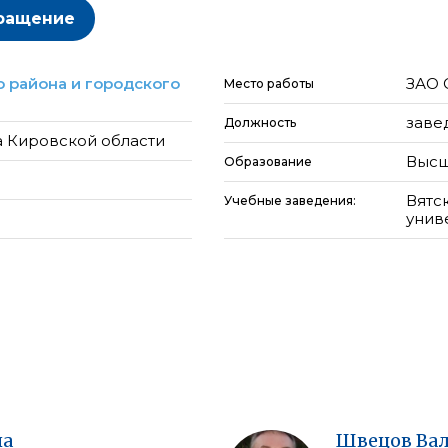
ращение
 района и городского
ЗАО 
Место работы
заве
Должность
а Кировской области
Высш
Образование
Вятс
Учебные заведения:
униве
на
Швецов
Ва