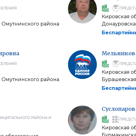
СЕЛЕНИЯ
ПРЕДСТ
Кировская о
а Омутнинского района
Донауровска
Беспартийн
ировна
Мельников
СЕЛЕНИЯ
ПРЕДСТ
Кировская о
а Омутнинского района
Бурашевская
Беспартийн
Суслопаров
НИЦИПАЛЬНОГО РАЙОНА И
ПРЕДСТ
Кировская о
Бурмакинска