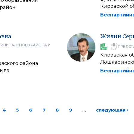
о образования
Кировской о
район
Беспартийн
овна
Жилин
Сер
НИЦИПАЛЬНОГО РАЙОНА И
ПРЕДСТ
Кировская о
Лошкаринска
овского района
зыва
Беспартийн
4
5
6
7
8
9
…
следующая ›