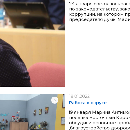
24 января состоялось за
по законодательству, за
коррупции, на котором п
председателя Думы Мари
19.01.2022
3
Работа в округе
!9 января Марина Антимо
поселка Восточный Кировс
обсудили основные пробл
,благоустройство дворов