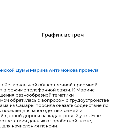
График
встреч
рнской Думы Марина Антимонова провела
 в Региональной общественной приемной
 в режиме телефонной связи. К Марине
щения разнообразной тематики.
моч обратилась с вопросом о трудоустройстве
ама из Самары просила оказать содействие по
в поселке для многодетных семей и
ой данной дороги на кадастровый учет. Еще
ответствия данных о заработной плате,
 для начисления пенсии.