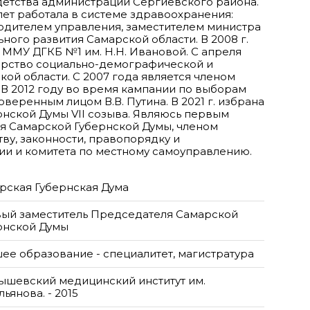
детства администрации Сергиевского района.
 лет работала в системе здравоохранения:
водителем управления, заместителем министра
ного развития Самарской области. В 2008 г.
ММУ ДГКБ №1 им. Н.Н. Ивановой. С апреля
терство социально-демографической и
ой области. С 2007 года является членом
В 2012 году во время кампании по выборам
веренным лицом В.В. Путина. В 2021 г. избрана
нской Думы VII созыва. Являюсь первым
я Самарской Губернской Думы, членом
тву, законности, правопорядку и
и и комитета по местному самоуправлению.
рская Губернская Дума
ый заместитель Председателя Самарской
рнской Думы
ее образование - специалитет, магистратура
ышевский медицинский институт им.
льянова. - 2015