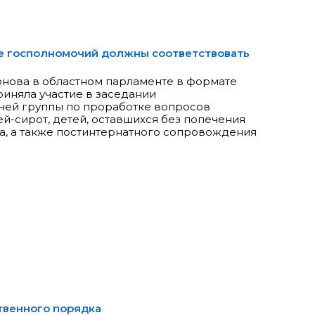
е госполномочий должны соответствовать
нова в областном парламенте в формате
иняла участие в заседании
ей группы по проработке вопросов
й-сирот, детей, оставшихся без попечения
ла, а также постинтернатного сопровождения
твенного порядка