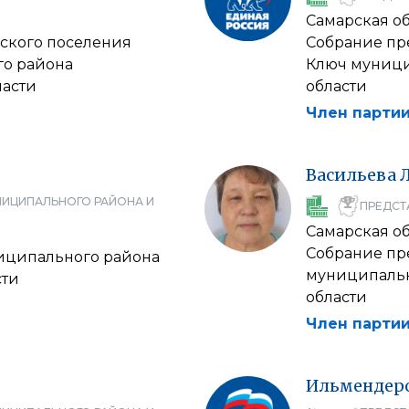
Самарская об
ского поселения
Собрание пр
о района
Ключ муници
ласти
области
Член партии
Васильева
НИЦИПАЛЬНОГО РАЙОНА И
ПРЕДСТ
Самарская об
Собрание пр
иципального района
муниципальн
сти
области
Член партии
Ильмендер