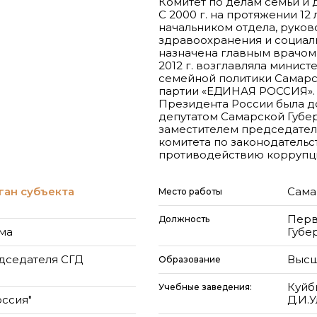
Комитет по делам семьи и 
С 2000 г. на протяжении 12
начальником отдела, руко
здравоохранения и социаль
назначена главным врачом 
2012 г. возглавляла минис
семейной политики Самарск
партии «ЕДИНАЯ РОССИЯ». 
Президента России была до
депутатом Самарской Губер
заместителем председател
комитета по законодательс
противодействию коррупци
ган субъекта
Сама
Место работы
Перв
Должность
ма
Губе
дседателя СГД
Высш
Образование
Куйб
Учебные заведения:
оссия"
Д.И.У