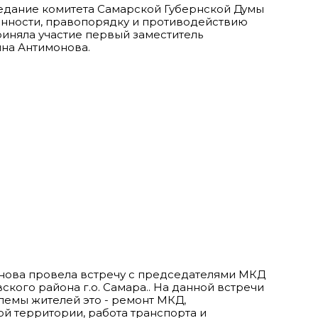
седание комитета Самарской Губернской Думы
конности, правопорядку и противодействию
риняла участие первый заместитель
на Антимонова.
нова провела встречу с председателями МКД
кого района г.о. Самара.. На данной встречи
емы жителей это - ремонт МКД,
ой территории, работа транспорта и