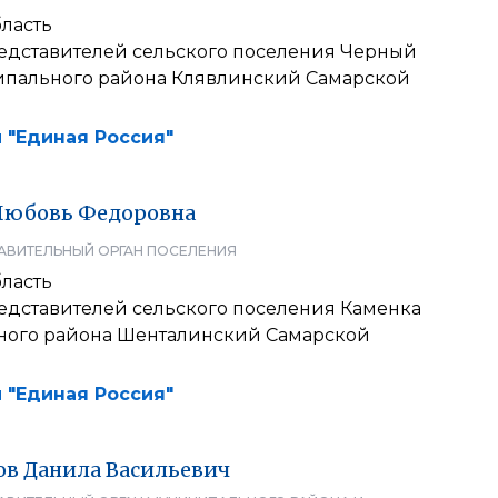
ласть
едставителей сельского поселения Черный
пального района Клявлинский Самарской
 "Единая Россия"
Любовь
Федоровна
АВИТЕЛЬНЫЙ ОРГАН ПОСЕЛЕНИЯ
ласть
едставителей сельского поселения Каменка
ого района Шенталинский Самарской
 "Единая Россия"
ов
Данила
Васильевич