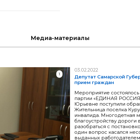
Медиа
-материалы
03.02.2022
1
Депутат Самарской Губе
прием граждан
Мероприятие состоялось
партии «ЕДИНАЯ РОССИЯ»
Юрьевне поступили обра
Жительница поселка Куру
инвалида. Многодетная м
благоустройству дороги 
разобраться с постановк
один вопрос касался несо
выданных работодателем,