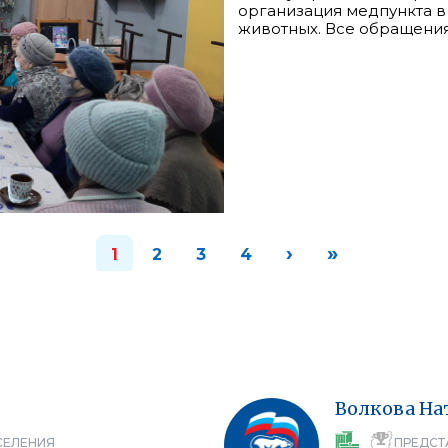
организация медпункта в
животных. Все обращения 
›
»
1
2
3
4
Волкова
На
СЕЛЕНИЯ
ПРЕДСТ