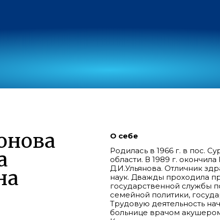
онова
О себе
Родилась в 1966 г. в пос.
а
области. В 1989 г. окончи
Д.И.Ульянова. Отличник з
на
наук. Дважды проходила п
государственной службы п
семейной политики, госуда
Трудовую деятельность на
больнице врачом акушером-