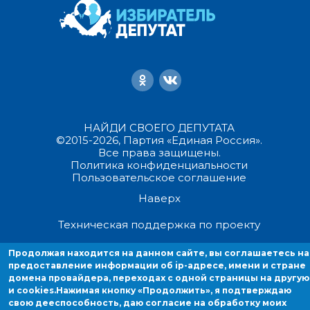
НАЙДИ СВОЕГО ДЕПУТАТА
©2015-2026, Партия «Единая Россия».
Все права защищены.
Политика конфиденциальности
Пользовательское соглашение
Наверх
Техническая поддержка по проекту
Продолжая находится на данном сайте, вы соглашаетесь на
Продолжая находиться на данном сайте, вы соглашаетесь на
предоставление информации об ip-адресе, имени и стране
предоставление информации об ip-адресе, имени и стране домен
домена провайдера, переходах с одной страницы на другую
провайдера, переходах с одной страницы на другую и cookies.
и cookies.
Нажимая кнопку «Продолжить», я подтверждаю
свою дееспособность, даю согласие на обработку моих