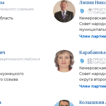
на
Ляпин
Ник
РАЛЬНОГО СОБРАНИЯ
ПРЕДСТ
ГОРОДС
область
Кемеровская
Совет народ
муниципальн
Член партии
ич
Карабанова
НИЦИПАЛЬНОГО РАЙОНА И
ПРЕДСТ
ГОРОДС
Кемеровская
окузнецкого
Совет народ
о созыва
округа второ
Член партии
а
Колышкин