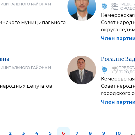
НИЦИПАЛЬНОГО РАЙОНА И
ПРЕДСТ
ГОРОДС
Кемеровская
кинского муниципального
Совет народ
округа седьм
Член партии
вна
Рогалис
Ва
НИЦИПАЛЬНОГО РАЙОНА И
ПРЕДСТ
ГОРОДС
Кемеровская
народных депутатов
Совет народ
городского о
Член партии
2
3
4
5
6
7
8
9
10
…