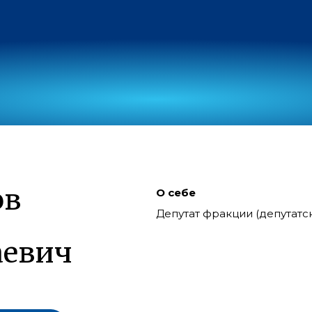
ов
О себе
Депутат фракции (депутат
аевич