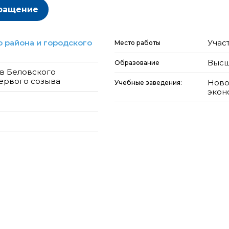
ращение
 района и городского
Учас
Место работы
Высш
Образование
в Беловского
ервого созыва
Ново
Учебные заведения:
экон