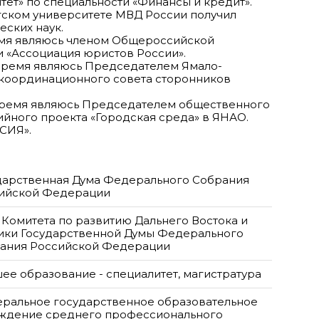
ет» по специальности «Финансы и кредит».
ргском университете МВД России получил
ских наук.
ремя являюсь членом Общероссийской
 «Ассоциация юристов России».
 время являюсь Председателем Ямало-
координационного совета сторонников
 время являюсь Председателем общественного
йного проекта «Городская среда» в ЯНАО.
СИЯ».
дарственная Дума Федерального Собрания
ийской Федерации
 Комитета по развитию Дальнего Востока и
ики Государственной Думы Федерального
ания Российской Федерации
ее образование - специалитет, магистратура
ральное государственное образовательное
ждение среднего профессионального