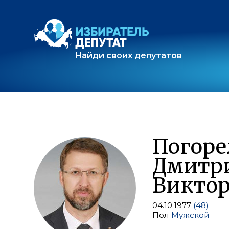
Найди своих депутатов
Погор
Дмитр
Викто
04.10.1977
(48)
Пол
Мужской