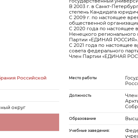
государственный университ
В 2003 г. в Санкт-Петербу
степень Кандидата юридиче
С 2009 г. по настоящее в
общественной организации
С 2020 года по настоящее
Ненецкого регионального 
Партии «ЕДИНАЯ РОССИЯ».
С 2021 года по настоящее
совета федерального парти
Член Партии «ЕДИНАЯ РОС
брания Российской
Госу
Место работы
Росс
Член
Должность
Аркт
Собр
ный округ
Высш
Образование
Феде
Учебные заведения:
учре