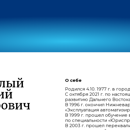
елый
О себе
Родился 4.10. 1977 г. в го
ий
С октября 2021 г. по наст
развитию Дальнего Востока
рович
В 1996 г. окончил Нижнева
«Эксплуатация автоматизир
В 1999 г. прошел обучени
по специальности «Юриспр
В 2003 г. прошел переква