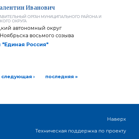
алентин
Иванович
АВИТЕЛЬНЫЙ ОРГАН МУНИЦИПАЛЬНОГО РАЙОНА И
КОГО ОКРУГА
кий автономный округ
 Ноябрьска восьмого созыва
 "Единая Россия"
следующая ›
последняя »
Наверх
Техническая поддержка по проекту