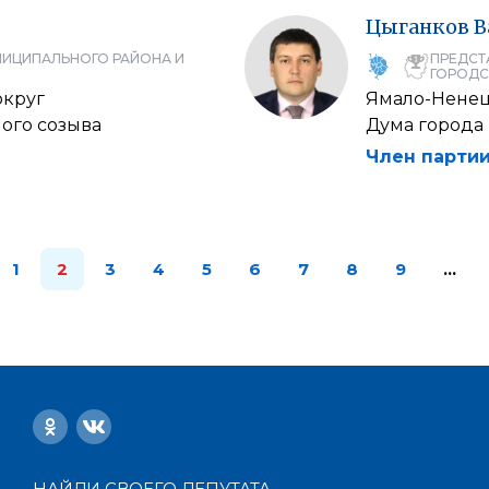
Цыганков
В
НИЦИПАЛЬНОГО РАЙОНА И
ПРЕДСТ
ГОРОДС
округ
Ямало-Ненец
ого созыва
Дума города
Член партии
1
2
3
4
5
6
7
8
9
…
НАЙДИ СВОЕГО ДЕПУТАТА