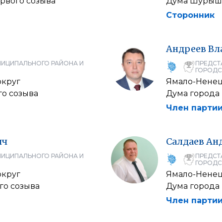
рвого созыва
Дума Шурышк
Сторонник
Андреев
Вл
НИЦИПАЛЬНОГО РАЙОНА И
ПРЕДСТ
ГОРОДС
округ
Ямало-Ненец
го созыва
Дума города
Член партии
ич
Салдаев
Ан
НИЦИПАЛЬНОГО РАЙОНА И
ПРЕДСТ
ГОРОДС
округ
Ямало-Ненец
го созыва
Дума города
Член партии