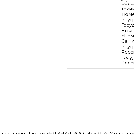
обра
техни
Тюме
внут
Госу
Высш
«Тюм
Санк
внут
Росс
госу
Росс
седателя Партии «ЕДИНАЯ РОССИЯ» Д. А. Медведев