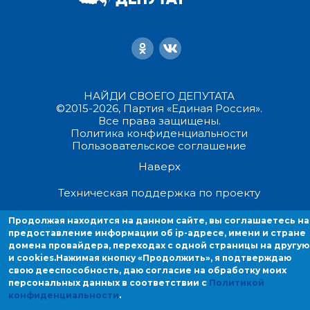
НАЙДИ СВОЕГО ДЕПУТАТА
©2015-2026, Партия «Единая Россия».
Все права защищены.
Политика конфиденциальности
Пользовательское соглашение
Наверх
Техническая поддержка по проекту
Продолжая находится на данном сайте, вы соглашаетесь на
Продолжая находиться на данном сайте, вы соглашаетесь на
предоставление информации об ip-адресе, имени и стране
предоставление информации об ip-адресе, имени и стране домен
домена провайдера, переходах с одной страницы на другую
провайдера, переходах с одной страницы на другую и cookies.
и cookies.
Нажимая кнопку «Продолжить», я подтверждаю
свою дееспособность, даю согласие на обработку моих
персональных данных в соответствии с
Политикой
конфиденциальности
.