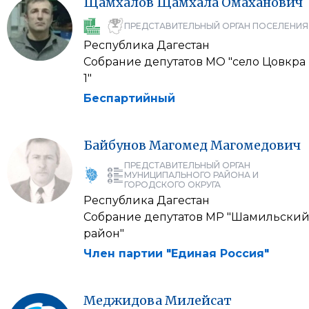
Щамхалов
Щамхала
Омаханович
ПРЕДСТАВИТЕЛЬНЫЙ ОРГАН ПОСЕЛЕНИЯ
Республика Дагестан
Собрание депутатов МО "село Цовкра
1"
Беспартийный
Байбунов
Магомед
Магомедович
ПРЕДСТАВИТЕЛЬНЫЙ ОРГАН
МУНИЦИПАЛЬНОГО РАЙОНА И
ГОРОДСКОГО ОКРУГА
Республика Дагестан
Собрание депутатов МР "Шамильски
район"
Член партии "Единая Россия"
Меджидова
Милейсат