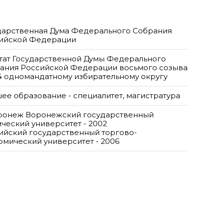
дарственная Дума Федерального Собрания
ийской Федерации
тат Государственной Думы Федерального
ания Российской Федерации восьмого созыва
14 одномандатному избирательному округу
ее образование - специалитет, магистратура
оронеж Воронежский государственный
ический университет - 2002
ийский государственный торгово-
омический университет - 2006