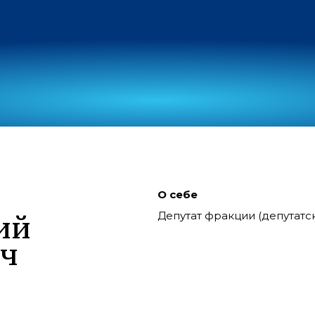
О себе
Депутат фракции (депутат
ий
ич