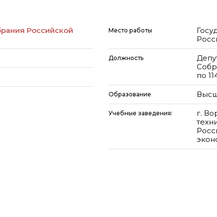
брания Российской
Госу
Место работы
Росс
Депу
Должность
Собр
по 1
Высш
Образование
г. В
Учебные заведения:
техн
Росс
экон