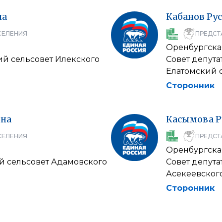
на
Кабанов
Ру
СЕЛЕНИЯ
ПРЕДСТ
Оренбургска
ий сельсовет Илекского
Совет депут
Елатомский 
Сторонник
на
Касымова
Р
СЕЛЕНИЯ
ПРЕДСТ
Оренбургска
й сельсовет Адамовского
Совет депут
Асекеевског
Сторонник