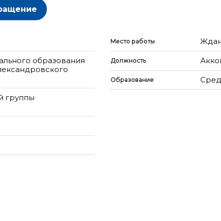
ращение
Ждан
Место работы
ального образования
Акко
Должность
лександровского
Сред
Образование
й группы