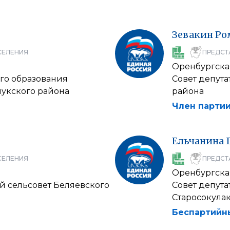
Зевакин
Ро
СЕЛЕНИЯ
ПРЕДСТ
Оренбургска
го образования
Совет депут
укского района
района
Член партии
Ельчанина
СЕЛЕНИЯ
ПРЕДСТ
Оренбургска
й сельсовет Беляевского
Совет депут
Старосокула
Беспартийн