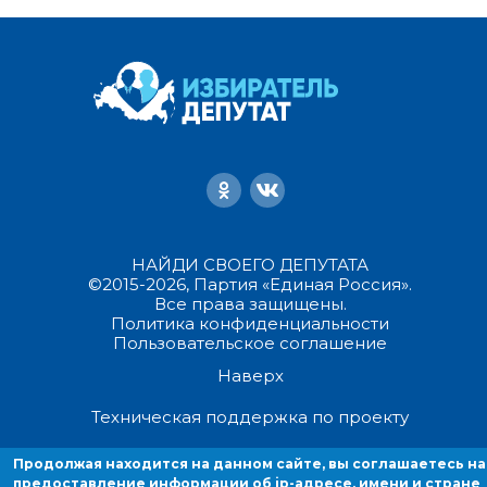
НАЙДИ СВОЕГО ДЕПУТАТА
©2015-2026, Партия «Единая Россия».
Все права защищены.
Политика конфиденциальности
Пользовательское соглашение
Наверх
Техническая поддержка по проекту
Продолжая находится на данном сайте, вы соглашаетесь на
Продолжая находиться на данном сайте, вы соглашаетесь на
предоставление информации об ip-адресе, имени и стране домен
предоставление информации об ip-адресе, имени и стране