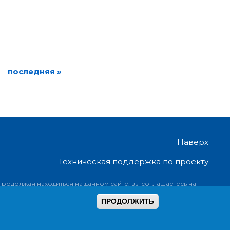
последняя »
Наверх
Техническая поддержка по проекту
Продолжая находиться на данном сайте, вы соглашаетесь на
предоставление информации об ip-адресе, имени и стране
ПРОДОЛЖИТЬ
домена провайдера, переходах с одной страницы на другую и
ookies.