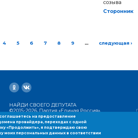
созыва
Сторонник
4
5
6
7
8
9
…
следующая ›
НАЙДИ СВОЕГО ДЕПУТАТА
©2015-2026, Партия «Единая Россия».
Все права защищены.
 соглашаетесь на предоставление
Политика конфиденциальности
домена провайдера, переходах с одной
Пользовательское соглашение
c
пку «Продолжить», я подтверждаю свою
ку моих персональных данных в соответствии