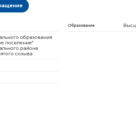
ращение
Высш
Образование
ального образования
ое поселение"
ального района
ятого созыва