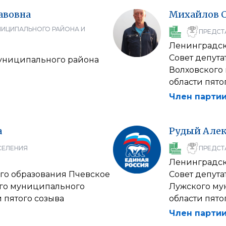
авовна
Михайлов
НИЦИПАЛЬНОГО РАЙОНА И
ПРЕДСТ
Ленинградск
Совет депут
муниципального района
Волховского
области пято
Член партии
а
Рудый
Алек
СЕЛЕНИЯ
ПРЕДСТ
Ленинградск
го образования Пчевское
Совет депута
го муниципального
Лужского му
 пятого созыва
области пято
Член партии