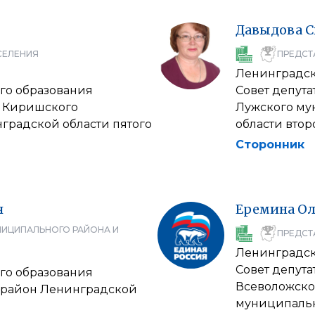
Давыдова
С
СЕЛЕНИЯ
ПРЕДСТ
Ленинградск
го образования
Совет депут
е Киришского
Лужского му
градской области пятого
области втор
Сторонник
ч
Еремина
Ол
НИЦИПАЛЬНОГО РАЙОНА И
ПРЕДСТ
Ленинградск
Совет депут
го образования
Всеволожско
район Ленинградской
муниципальн