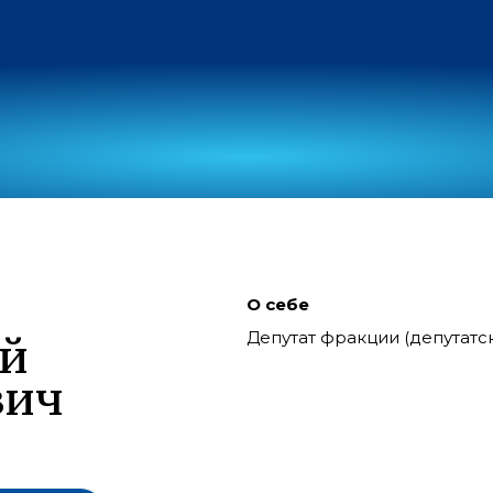
О себе
Депутат фракции (депутат
ий
вич