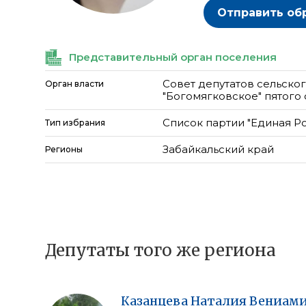
Отправить об
Представительный орган поселения
Совет депутатов сельско
Орган власти
"Богомягковское" пятого
Список партии "Единая Р
Тип избрания
Забайкальский край
Регионы
Депутаты того же региона
Казанцева
Наталия
Вениами