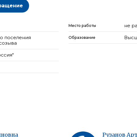
ращение
не р
Место работы
го поселения
Высш
Образование
 созыва
оссия"
новна
Рузанов
Ар