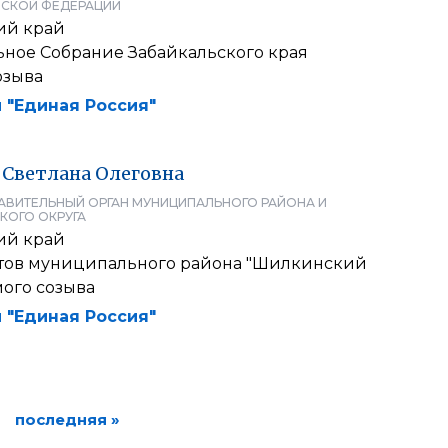
СКОЙ ФЕДЕРАЦИИ
ий край
ьное Cобрание Забайкальского края
озыва
 "Единая Россия"
Светлана
Олеговна
АВИТЕЛЬНЫЙ ОРГАН МУНИЦИПАЛЬНОГО РАЙОНА И
КОГО ОКРУГА
ий край
атов муниципального района "Шилкинский
мого созыва
 "Единая Россия"
последняя »