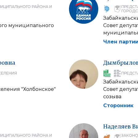
НИЦИПАЛЬНОГО РАЙОНА И
ПРЕДСТ
ГОРОДС
Забайкальск
кого муниципального
Совет депута
муниципальн
Член партии
ровна
Дымбрыло
СЕЛЕНИЯ
ПРЕДСТ
Забайкальск
селения "Холбонское"
Совет депута
созыва
Сторонник
Наделяев
В
НИЦИПАЛЬНОГО РАЙОНА И
ЗАКОНО