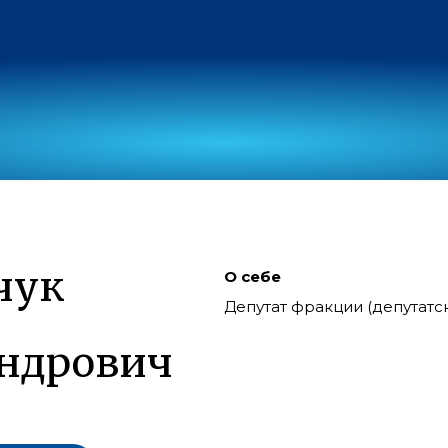
чук
О себе
Депутат фракции (депутат
ндрович