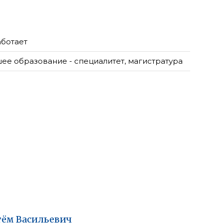
аботает
ее образование - специалитет, магистратура
тём
Васильевич