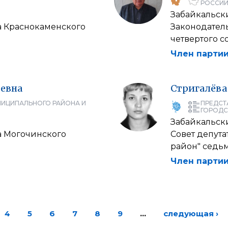
РОССИЙ
Забайкальск
а Краснокаменского
Законодател
четвертого с
Член партии
евна
Стригалёва
НИЦИПАЛЬНОГО РАЙОНА И
ПРЕДСТ
ГОРОДС
Забайкальск
а Могочинского
Совет депут
район" седь
Член партии
4
5
6
7
8
9
…
следующая ›