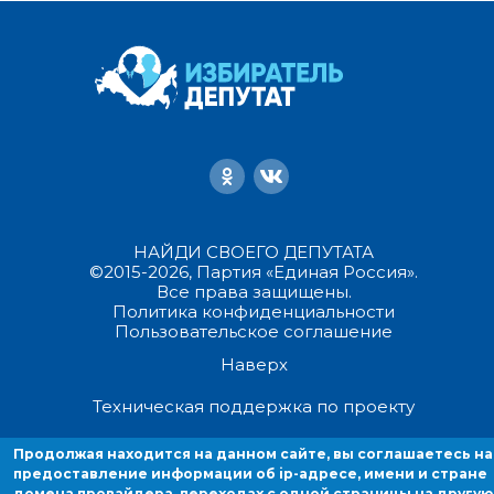
НАЙДИ СВОЕГО ДЕПУТАТА
©2015-2026, Партия «Единая Россия».
Все права защищены.
Политика конфиденциальности
Пользовательское соглашение
Наверх
Техническая поддержка по проекту
Продолжая находится на данном сайте, вы соглашаетесь на
Продолжая находиться на данном сайте, вы соглашаетесь на
предоставление информации об ip-адресе, имени и стране домен
предоставление информации об ip-адресе, имени и стране
домена провайдера, переходах с одной страницы на другую
провайдера, переходах с одной страницы на другую и cookies.