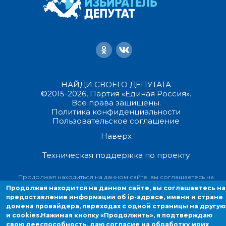
НАЙДИ СВОЕГО ДЕПУТАТА
©2015-2026, Партия «Единая Россия».
Все права защищены.
Политика конфиденциальности
Пользовательское соглашение
Наверх
Техническая поддержка по проекту
Продолжая находиться на данном сайте, вы соглашаетесь на
предоставление информации об ip-адресе, имени и стране домен
Продолжая находится на данном сайте, вы соглашаетесь на
провайдера, переходах с одной страницы на другую и cookies.
предоставление информации об ip-адресе, имени и стране
домена провайдера, переходах с одной страницы на другую
и cookies.
Нажимая кнопку «Продолжить», я подтверждаю
свою дееспособность, даю согласие на обработку моих