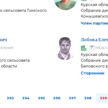
Курская обла
о сельсовета Тимского
Собрание деп
Конышевског
Член партии
вич
Лобова
Еле
СЕЛЕНИЯ
ПРЕДСТ
Курская обла
ого сельсовета
Собрание де
 области
Беловского 
Сторонник
393
394
395
396
397
398
399