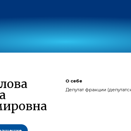
лова
О себе
Депутат фракции (депутат
а
мировна
ращение