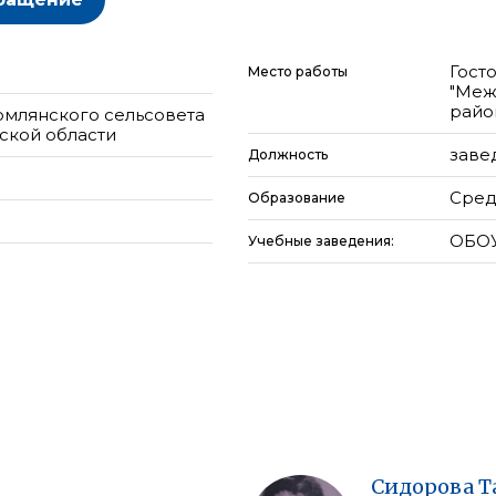
Гост
Место работы
"Меж
райо
омлянского сельсовета
ской области
заве
Должность
Сред
Образование
ОБОУ
Учебные заведения:
Сидорова
Т