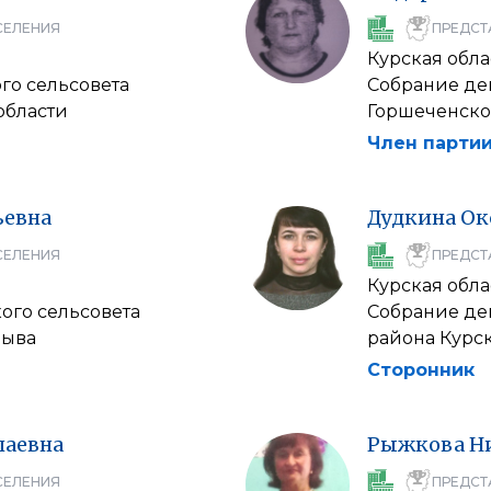
СЕЛЕНИЯ
ПРЕДСТ
Курская обла
го сельсовета
Собрание де
области
Горшеченско
Член партии
ьевна
Дудкина
Ок
СЕЛЕНИЯ
ПРЕДСТ
Курская обла
ого сельсовета
Собрание деп
зыва
района Курс
Сторонник
лаевна
Рыжкова
Н
СЕЛЕНИЯ
ПРЕДСТ