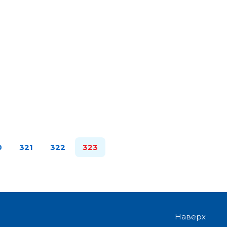
0
321
322
323
Наверх