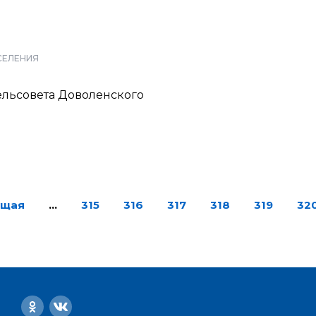
СЕЛЕНИЯ
ельсовета Доволенского
ущая
…
315
316
317
318
319
32