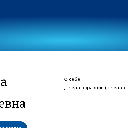
а
О себе
Депутат фракции (депутат
евна
ращение