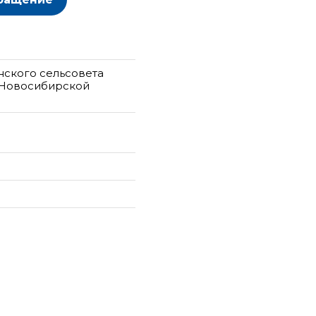
нского сельсовета
 Новосибирской