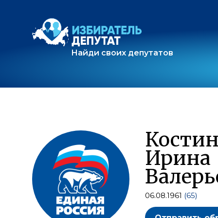
Найди своих депутатов
Костин
Ирина
Валерь
06.08.1961
(65)
Отправить об