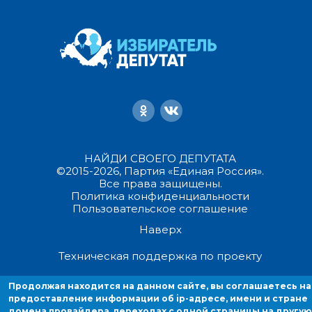
НАЙДИ СВОЕГО ДЕПУТАТА
©2015-2026, Партия «Единая Россия».
Все права защищены.
Политика конфиденциальности
Пользовательское соглашение
Наверх
Техническая поддержка по проекту
Продолжая находится на данном сайте, вы соглашаетесь на
Продолжая находиться на данном сайте, вы соглашаетесь на
предоставление информации об ip-адресе, имени и стране домен
предоставление информации об ip-адресе, имени и стране
домена провайдера, переходах с одной страницы на другую
провайдера, переходах с одной страницы на другую и cookies.