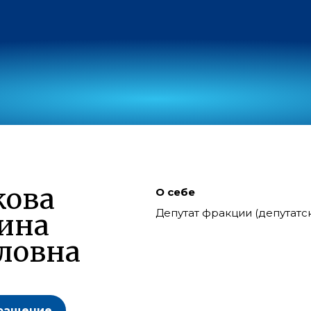
кова
О себе
Депутат фракции (депутат
ина
ловна
ращение