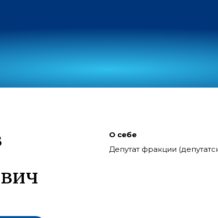
в
О себе
Депутат фракции (депутат
евич