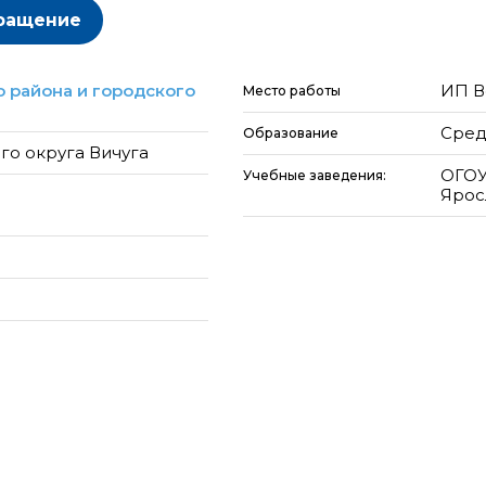
ращение
 района и городского
ИП В
Место работы
Сред
Образование
го округа Вичуга
ОГО
Учебные заведения:
Ярос