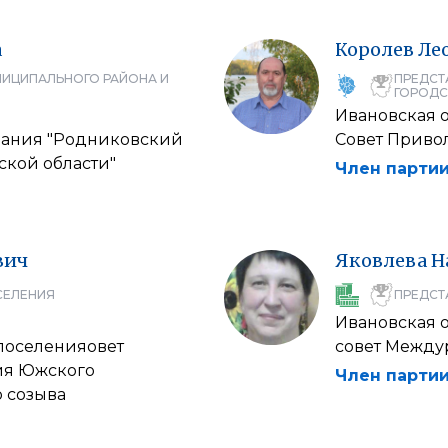
а
Королев
Ле
НИЦИПАЛЬНОГО РАЙОНА И
ПРЕДСТ
ГОРОДС
Ивановская 
вания "Родниковский
Совет Приво
кой области"
Член партии
вич
Яковлева
Н
СЕЛЕНИЯ
ПРЕДСТ
Ивановская 
 поселенияовет
совет Между
ия Южского
Член партии
 созыва