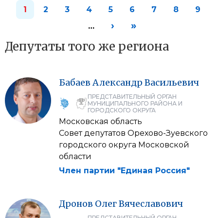
1
2
3
4
5
6
7
8
9
›
»
…
Депутаты того же региона
Бабаев
Александр
Васильевич
ПРЕДСТАВИТЕЛЬНЫЙ ОРГАН
МУНИЦИПАЛЬНОГО РАЙОНА И
ГОРОДСКОГО ОКРУГА
Московская область
Совет депутатов Орехово-Зуевского
городского округа Московской
области
Член партии "Единая Россия"
Дронов
Олег
Вячеславович
ПРЕДСТАВИТЕЛЬНЫЙ ОРГАН