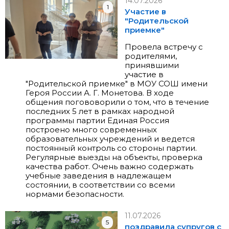
14.07.2026
1
Участие в
"Родительской
приемке"
Провела встречу с
родителями,
принявшими
участие в
"Родительской приемке" в МОУ СОШ имени
Героя России А. Г. Монетова. В ходе
общения погововорили о том, что в течение
последних 5 лет в рамках народной
программы партии Единая Россия
построено много современных
образовательных учреждений и ведется
постоянный контроль со стороны партии.
Регулярные выезды на объекты, проверка
качества работ. Очень важно содержать
учебные заведения в надлежащем
состоянии, в соответствии со всеми
нормами безопасности.
11.07.2026
5
поздравила супругов с